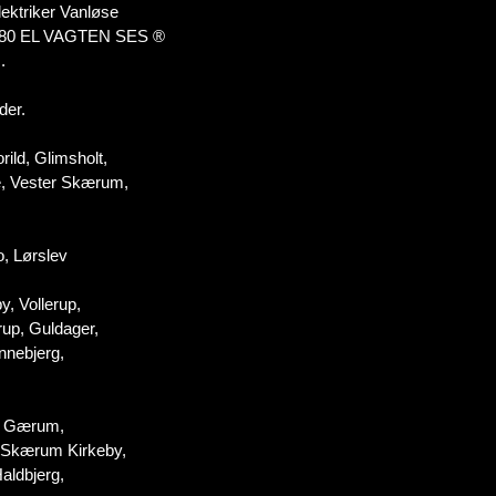
lektriker Vanløse
0 20 80 EL VAGTEN SES ®
.
der.
rild, Glimsholt,
e, Vester Skærum,
o, Lørslev
y, Vollerup,
rup, Guldager,
nnebjerg,
n, Gærum,
, Skærum Kirkeby,
aldbjerg,