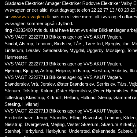
Gladsaxe Elektriker Amager Elektriker Rødovre Elektriker Valby E
vvsvagten er der altid, akut dagvagt telefon 22 22 77 13 / 80 2
se
www.vvs-vagten.dk
hvis du vil vide mere. alt i vvs og el udføres
vvsvagten kommer også i Jylland.
ring 40333400 hvis du skal have lavet vvs eller Blikkenslager arbej
VVS VAGT 22227713 Blikkenslager og VVS AKUT Vagten.
Sindal, Alstrup, Lendum, Bindslev, Tårs, Tversted, Bjergby, ilbo, Mo
Linderum, Lørslev, Sønderskov, Mygdal, Uggerby, Mosbjerg, Toln
Hørmested.
VVS VAGT 22227713 Blikkenslager og VVS AKUT Vagten.
Hjørring, Bjergby, Astrup, Højene, Vidstrup, Hæstrup, Skibsby, Ilbr
VVS VAGT 22227713 Blikkenslager og VVS AKUT Vagten.
Brønderslev, Vrå, Jerslev, Øster Brønderslev, Serritslev, Tårs, Vejb
Stenum, Tolstrup, Kalum, Øster Hjermitslev, Øster Hjermitslev, Bo
Tollestrup, Klæstrup, Kirkholt, Hellum, Hallund, Sterup, Gammel rø
Sæsing, Hvilshøj
VVS VAGT 22227713 Blikkenslager og VVS AKUT Vagten.
Frederikshavn, Jerup, Strandby, Elling, Ravnshøj, Lendum, Kilde
Nielstrup, Dvergetved, Mejling, Vester Skærum, Skærum Kirkeby
Stenhøj, Hørbylund, Hørbylund, Understed, Øskenhede, Subæk, H