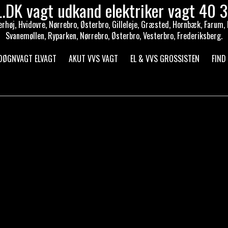
L.DK vagt udkand elektriker vagt 40 
rhøj, Hvidovre, Nørrebro, Østerbro, Gilleleje, Græsted, Hornbæk, Farum, Ba
Svanemøllen, Ryparken, Nørrebro, Østerbro, Vesterbro, Frederiksberg.
 DØGNVAGT ELVAGT
AKUT VVS VAGT
EL & VVS GROSSISTEN
FIND