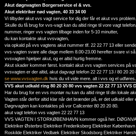
Akut døgnvagten Borgerservice el & vvs.
Akut elektriker nød vagten, 40 33 34 00
Vi tilbyder akut vvs vagt service for dig der får et akut vvs proble
Skulle du få brug for vvs-vagt kan du altid ringe til vore vagt tele
nummer, ringer vvs vagten tilbage inden for 5-10 minutter,
du kan kontakte akut vvsvagten,
via opkald på vvs vagtens akut nummer tlf. 22 22 77 13 eller send
vvs-vagten svare alle dage mellem 8.00-23.00 herefter svare vi så 
vvsvagten hjælper akut, og er altid hurtig fremme.
Akut skader kommer først. kontakt akut vvs vagten services på vag
vvsvagten er der altid, akut dagvagt telefon 22 22 77 13 / 80 2
se www.vvsvagten.dk
hvis du vil vide mere. alt i vvs og el udføres.
VVS akut udkald ring 80 20 20 80 vvs vagten 22 22 77 13 VVS
Har du brug for en vvs montør nu kan du altid ringe til din lokale a
Vagten står derfor altid klar når det brænder på, er det udkald eller 
Døgnvagten kan kontaktes på vor Callcenter 80 20 20 80.
akut vagt telefon vvs vagten 22 22 77 13
VVS VAGTEN I STORKØBENHAVN kommer også her. DØGNVAGT
Elektriker Østerbro Elektriker Frederiksberg Elektriker København 
Roskilde Elektriker Vedbæk Elektriker Skodsborg Elektriker Hørshol