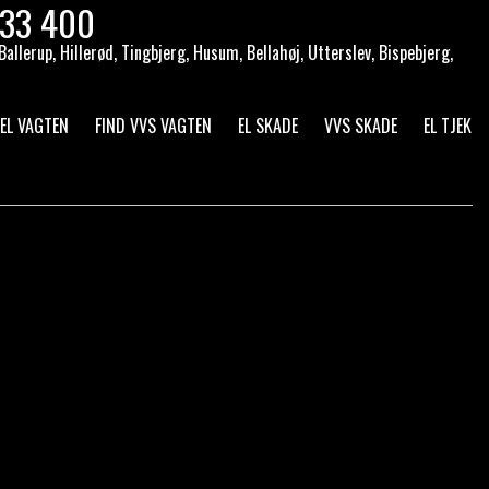
333 400
llerup, Hillerød, Tingbjerg, Husum, Bellahøj, Utterslev, Bispebjerg,
 EL VAGTEN
FIND VVS VAGTEN
EL SKADE
VVS SKADE
EL TJEK