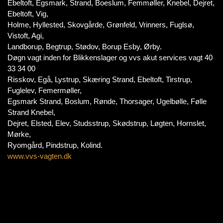
Ebeltoft, Egsmark, Strand, Boeslum, Femmøller, Knebel, Dejret,
Ebeltoft, Vig,
Holme, Hyllested, Skovgårde, Grønfeld, Vrinners, Fuglsø,
Vistoft, Agi,
Landborup, Begtrup, Stødov, Borup Esby, Ørby.
Døgn vagt inden for Blikkenslager og vvs akut services vagt 40
33 34 00
Risskov, Egå, Lystrup, Skæring Strand, Ebeltoft, Tirstrup,
Fuglelev, Femermøller,
Egsmark Strand, Boslum, Rønde, Thorsager, Ugelbølle, Følle
Strand Knebel,
Dejret, Elsted, Elev, Studsstrup, Skødstrup, Løgten, Hornslet,
Mørke,
Ryomgård, Pindstrup, Kolind.
www.vvs-vagten.dk