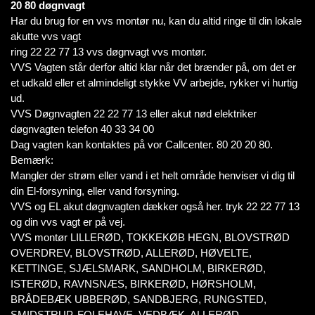
20 80 døgnvagt
Har du brug for en vvs montør nu, kan du altid ringe til din lokale
akutte vvs vagt
ring 22 22 77 13 vvs døgnvagt vvs montør.
VVS Vagten står derfor altid klar når det brænder på, om det er
et udkald eller et almindeligt stykke VV arbejde, rykker vi hurtig
ud.
VVS Døgnvagten 22 22 77 13 eller akut nød elektriker
døgnvagten telefon 40 33 34 00
Dag vagten kan kontaktes på vor Callcenter. 80 20 20 80.
Bemærk:
Mangler der strøm eller vand i et helt område henviser vi dig til
din El-forsyning, eller vand forsyning.
VVS og EL akut døgnvagten dækker også her. tryk 22 22 77 13
og din vvs vagt er på vej.
VVS montør LILLERØD, TOKKEKØB HEGN, BLOVSTRØD
OVERDREV, BLOVSTRØD, ALLERØD, HØVELTE,
KETTINGE, SJÆLSMARK, SANDHOLM, BIRKERØD,
ISTERØD, RAVNSNÆS, BIRKERØD, HØRSHOLM,
BRÅDEBÆK UBBERØD, SANDBJERG, RUNGSTED,
SMIDSTRUP, FOLEHAVE, VEDBÆK, ALLERØD,