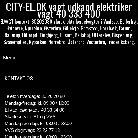
CITY-EL.DK vagt udkand elektriker
vagt 40 333 400
ELVAGT kontakt. 80202080 akut elektriker, elvagten i Vanløse, Bellerhøj,
Hvidovre, Nørrebro, Østerbro, Gilleleje, Græsted, Hornbæk, Farum,
Ballerup, Hillerød, Tingbjerg, Husum, Bellahøj, Utterslev, Bispebjerg,
Svanemøllen, Ryparken, Nørrebro, Østerbro, Vesterbro, Frederiksberg.
Menu
KONTAKT OS
Telefon hverdage: 80 20 20 80
Mandag-fredag: kl. 09:00 / 16:00
El vagt døgnvagt: 40 33 34 00
Skadeservice EL og VVS
Mandag-søndag: kl. 08:00 / 23:00
VVS døgnvagt: 22 22 77 13
Mandag-søndag: kl. 08:00 / 23:00