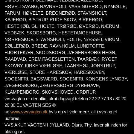
HØVELTSVANG, RAVNSHOLT, VASSINGERØD, NYMØLLE,
FARUM, HØVELTE, BREGNERØD, STAVNSHOLT,
KAJERØD, BISTRUP, RUDE SKOV, BIRKERØD,
HESTEKØB, GL. HOLTE, TRØRØD, ØVERØD, NÆRUM,
VEDBÆK, SKODSBORG, HESTETANGEHUSE,
NØRRESKOV, STAVNSHOLT, HOLTE, NÆSSET, VIRUM,
SØLLERØD, BREDE, RAVNHOLM, LUNDTOFTE,
HJORTEKÆR, SKODSBORG, JÆGERSBORG HEGN,
RAADVAD, EREMITAGESLETTEN, TAARBÆK, RYGET
SKOVBY, KIRKE VÆRLØSE, LAANSHØJ, JONSTRUP,
VÆRLØSE, STORE HARESKOV, HARESKOVBY,
SOGENFRI, BAGSVÆRD, SOGENFRI, KONGENS LYNGBY,
JÆGERSBORG, JÆGERSBORG DYREHAVE,
KLAMPENBORG, SKOVSHOVED, ORDRUP.
vvsvagten er der altid, akut dagvagt telefon 22 22 77 13 / 80 20
20 80 EL VAGTEN SES ®
se
www.vvsvagten.dk
hvis du vil vide mere. alt i vvs og el
udføres.
VVS AKUT VAGTEN I JYLLAND, Djurs, Thy. laver alt inden for
blik og rør.