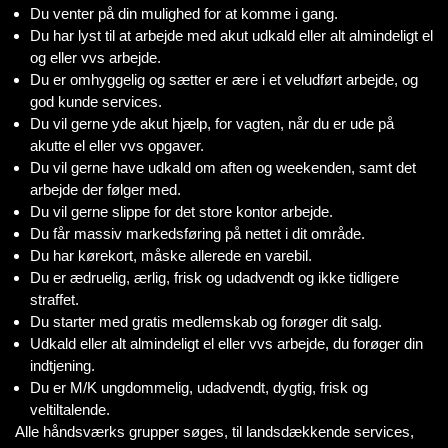
Du venter på din mulighed for at komme i gang.
Du har lyst til at arbejde med akut udkald eller alt almindeligt el
og eller vvs arbejde.
Du er omhyggelig og sætter er ære i et veludført arbejde, og
god kunde services.
Du vil gerne yde akut hjælp, for vagten, når du er ude på
akutte el eller vvs opgaver.
Du vil gerne have udkald om aften og weekenden, samt det
arbejde der følger med.
Du vil gerne slippe for det store kontor arbejde.
Du får massiv markedsføring på nettet i dit område.
Du har kørekort, måske allerede en varebil.
Du er ædruelig, ærlig, frisk og udadvendt og ikke tidligere
straffet.
Du starter med gratis medlemskab og forøger dit salg.
Udkald eller alt almindeligt el eller vvs arbejde, du forøger din
indtjening.
Du er M/K ungdommelig, udadvendt, dygtig, frisk og
veltiltalende.
Alle håndsværks grupper søges, til landsdækkende services,