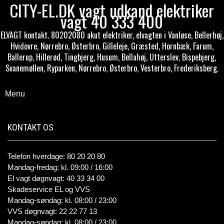
CITY-EL.DK vagt udkand elektriker
vagt 40 333 400
ELVAGT kontakt. 80202080 akut elektriker, elvagten i Vanløse, Bellerhøj,
Hvidovre, Nørrebro, Østerbro, Gilleleje, Græsted, Hornbæk, Farum,
Ballerup, Hillerød, Tingbjerg, Husum, Bellahøj, Utterslev, Bispebjerg,
Svanemøllen, Ryparken, Nørrebro, Østerbro, Vesterbro, Frederiksberg.
Menu
KONTAKT OS
Telefon hverdage: 80 20 20 80
Mandag-fredag: kl. 09:00 / 16:00
El vagt døgnvagt: 40 33 34 00
Skadeservice EL og VVS
Mandag-søndag: kl. 08:00 / 23:00
VVS døgnvagt: 22 22 77 13
Mandag-søndag: kl. 08:00 / 23:00