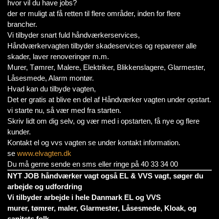
hvor vil du have jobs?
der er muligt at få retten til flere områder, inden for flere
brancher.
Vi tilbyder snart fuld håndværkerservices,
Håndværkervagten tilbyder skadeservices og reparerer alle
skader, laver renoveringer m.m.
Murer, Tømrer, Malere, Elektriker, Blikkenslagere, Glarmester,
Låsesmede, Alarm montør.
Hvad kan du tilbyde vagten,
Det er gratis at blive en del af Håndværker vagten under opstart.
vi starte nu, så vær med fra starten.
Skriv lidt om dig selv, og vær med i opstarten, få nye og flere
kunder.
Kontakt el og vvs vagten se under kontakt information.
se
www.elvagten.dk
Du må gerne sende en sms eller ringe på 40 33 34 00
NYT JOB håndværker vagt også EL & VVS vagt, søger du
arbejde og udfordring
Vi tilbyder arbejde i hele Danmark EL og VVS
murer, tømrer, maler, Glarmester, Låsesmede, Kloak, og
sanitets folk