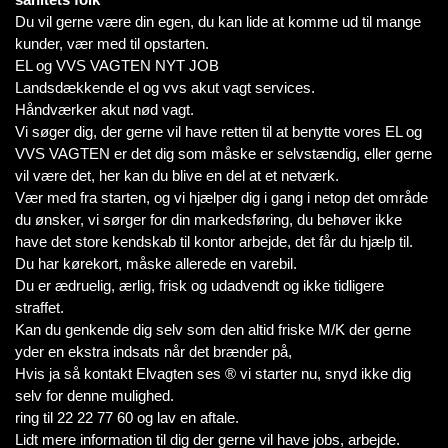
Du vil gerne være din egen, du kan lide at komme ud til mange
kunder, vær med til opstarten.
EL og VVS VAGTEN NYT JOB
Landsdækkende el og vvs akut vagt services.
Håndværker akut nød vagt.
Vi søger dig, der gerne vil have retten til at benytte vores EL og
VVS VAGTEN er det dig som måske er selvstændig, eller gerne
vil være det, her kan du blive en del at et netværk.
Vær med fra starten, og vi hjælper dig i gang i netop det område
du ønsker, vi sørger for din markedsføring, du behøver ikke
have det store kendskab til kontor arbejde, det får du hjælp til.
Du har kørekort, måske allerede en varebil.
Du er ædruelig, ærlig, frisk og udadvendt og ikke tidligere
straffet.
Kan du genkende dig selv som den altid friske M/K der gerne
yder en ekstra indsats når det brænder på,
Hvis ja så kontakt Elvagten ses ® vi starter nu, snyd ikke dig
selv for denne mulighed.
ring til 22 22 77 60 og lav en aftale.
Lidt mere information til dig der gerne vil have jobs, arbejde.